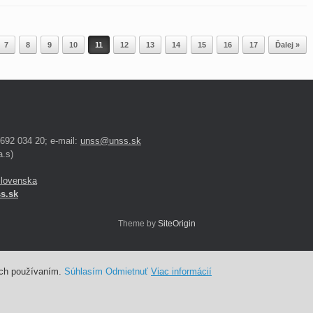
7
8
9
10
11
12
13
14
15
16
17
Ďalej »
 692 034 20; e-mail:
unss@unss.sk
.s)
Slovenska
s.sk
Theme by
SiteOrigin
ich používaním.
Súhlasím
Odmietnuť
Viac informácií