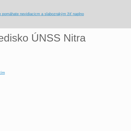
redisko ÚNSS Nitra
tím