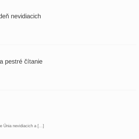
eň nevidiacich
a pestré čítanie
re Únia nevidiacich a […]