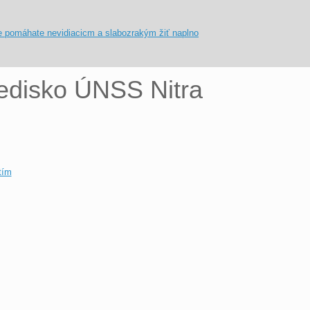
redisko ÚNSS Nitra
tím