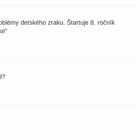
oblémy detského zraku. Štartuje 8. ročník
ke”
9?