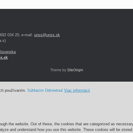
 692 034 20; e-mail:
unss@unss.sk
.s)
Slovenska
s.sk
Theme by
SiteOrigin
ich používaním.
Súhlasím
Odmietnuť
Viac informácií
ugh the website. Out of these, the cookies that are categorized as necessary 
analyze and understand how you use this website. These cookies will be stored 