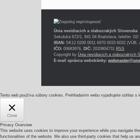
Únia nevidiacich a slabozrakých Slovenska
Sekulská 672/1, 841 04 Bratislava; telefón: 02/
IBAN:
SK12 0200 0011 6970 0033 6032 (VÚB, a
IČO:
00683876,
DIČ:
2020804731
RSS
Copyright by
Únia nevidiacich a slabozrakých 
E-mail správca webstránky:
webmaster@uns
Tento web používa súbory cookies. Prehliadaním webu vyjadrujete súhlas s 
Close
Privacy Overview
This website uses cookies to improve your experience while you navigate thro
functionalities of the website. We also use third-party cookies that help us 