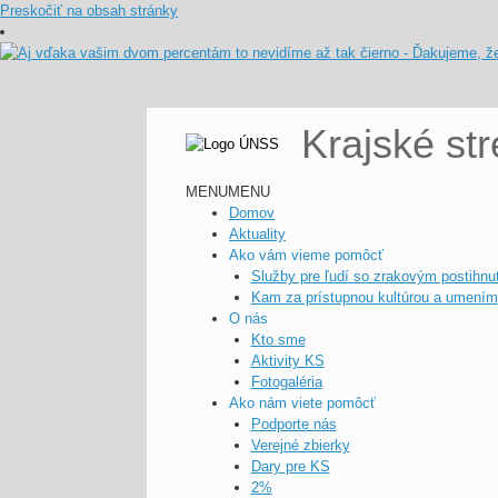
Preskočiť na obsah stránky
Krajské st
MENU
MENU
Domov
Aktuality
Ako vám vieme pomôcť
Služby pre ľudí so zrakovým postihnu
Kam za prístupnou kultúrou a umením
O nás
Kto sme
Aktivity KS
Fotogaléria
Ako nám viete pomôcť
Podporte nás
Verejné zbierky
Dary pre KS
2%