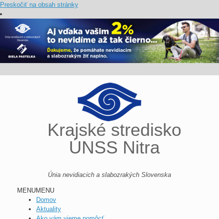
Preskočiť na obsah stránky
Krajské stredisko
ÚNSS Nitra
Únia nevidiacich a slabozrakých Slovenska
MENU
MENU
Domov
Aktuality
Ako vám vieme pomôcť