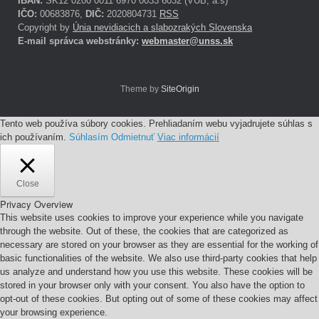
IBAN:
SK12 0200 0011 6970 0033 6032 (VÚB, a.s)
IČO:
00683876,
DIČ:
2020804731
RSS
Copyright by
Únia nevidiacich a slabozrakých Slovenska
E-mail správca webstránky:
webmaster@unss.sk
Theme by
SiteOrigin
Tento web používa súbory cookies. Prehliadaním webu vyjadrujete súhlas s
ich používaním.
Súhlasím
Odmietnuť
Viac informácií
Close
Privacy Overview
This website uses cookies to improve your experience while you navigate
through the website. Out of these, the cookies that are categorized as
necessary are stored on your browser as they are essential for the working of
basic functionalities of the website. We also use third-party cookies that help
us analyze and understand how you use this website. These cookies will be
stored in your browser only with your consent. You also have the option to
opt-out of these cookies. But opting out of some of these cookies may affect
your browsing experience.