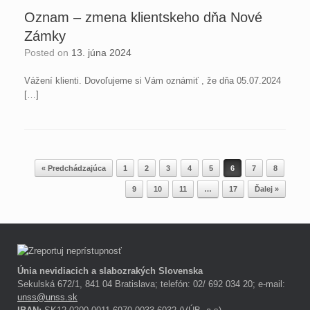
Oznam – zmena klientskeho dňa Nové
Zámky
Posted on
13. júna 2024
Vážení klienti. Dovoľujeme si Vám oznámiť , že dňa 05.07.2024
[…]
Post navigation
« Predchádzajúca
1
2
3
4
5
6
7
8
9
10
11
…
17
Ďalej »
Únia nevidiacich a slabozrakých Slovenska
Sekulská 672/1, 841 04 Bratislava; telefón: 02/ 692 034 20; e-mail:
unss@unss.sk