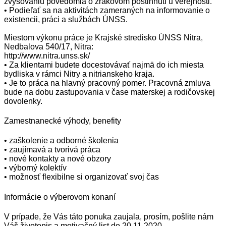
zvyšovaniu povedomia o zrakovom postihnutí u verejnosti.
• Podieľať sa na aktivitách zameraných na informovanie o
existencii, práci a službách ÚNSS.
Miestom výkonu práce je Krajské stredisko ÚNSS Nitra,
Nedbalova 540/17, Nitra:
http://www.nitra.unss.sk/
• Za klientami budete docestovávať najmä do ich miesta
bydliska v rámci Nitry a nitrianskeho kraja.
• Je to práca na hlavný pracovný pomer. Pracovná zmluva
bude na dobu zastupovania v čase materskej a rodičovskej
dovolenky.
Zamestnanecké výhody, benefity
• zaškolenie a odborné školenia
• zaujímavá a tvorivá práca
• nové kontakty a nové obzory
• výborný kolektív
• možnosť flexibilne si organizovať svoj čas
Informácie o výberovom konaní
V prípade, že Vás táto ponuka zaujala, prosím, pošlite nám
Váš životopis a motivačný list do 20.11.2020.