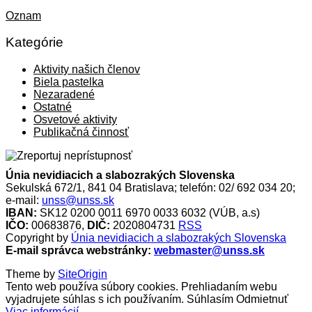
Oznam
Kategórie
Aktivity našich členov
Biela pastelka
Nezaradené
Ostatné
Osvetové aktivity
Publikačná činnosť
Únia nevidiacich a slabozrakých Slovenska
Sekulská 672/1, 841 04 Bratislava; telefón: 02/ 692 034 20;
e-mail:
unss@unss.sk
IBAN:
SK12 0200 0011 6970 0033 6032 (VÚB, a.s)
IČO:
00683876,
DIČ:
2020804731
RSS
Copyright by
Únia nevidiacich a slabozrakých Slovenska
E-mail správca webstránky:
webmaster@unss.sk
Theme by
SiteOrigin
Tento web používa súbory cookies. Prehliadaním webu
vyjadrujete súhlas s ich používaním.
Súhlasím
Odmietnuť
Viac informácií