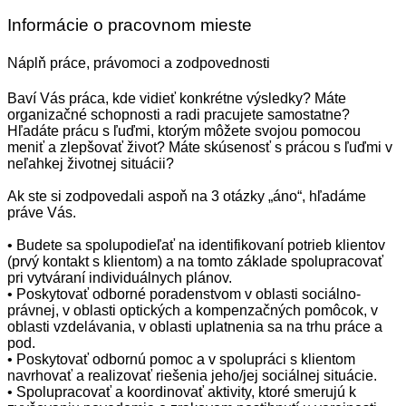
Informácie o pracovnom mieste
Náplň práce, právomoci a zodpovednosti
Baví Vás práca, kde vidieť konkrétne výsledky? Máte
organizačné schopnosti a radi pracujete samostatne?
Hľadáte prácu s ľuďmi, ktorým môžete svojou pomocou
meniť a zlepšovať život? Máte skúsenosť s prácou s ľuďmi v
neľahkej životnej situácii?
Ak ste si zodpovedali aspoň na 3 otázky „áno“, hľadáme
práve Vás.
• Budete sa spolupodieľať na identifikovaní potrieb klientov
(prvý kontakt s klientom) a na tomto základe spolupracovať
pri vytváraní individuálnych plánov.
• Poskytovať odborné poradenstvom v oblasti sociálno-
právnej, v oblasti optických a kompenzačných pomôcok, v
oblasti vzdelávania, v oblasti uplatnenia sa na trhu práce a
pod.
• Poskytovať odbornú pomoc a v spolupráci s klientom
navrhovať a realizovať riešenia jeho/jej sociálnej situácie.
• Spolupracovať a koordinovať aktivity, ktoré smerujú k