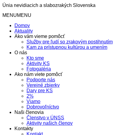
Únia nevidiacich a slabozrakých Slovenska
MENU
MENU
Domov
Aktuality
Ako vám vieme pomôcť
Služby pre ľudí so zrakovým postihnutím
Kam za prístupnou kultúrou a umením
O nás
Kto sme
Aktivity KS
Fotogaléria
Ako nám viete pomôcť
Podporte nás
Verejné zbierky
Dary pre KS
2%
Viamo
Dobrovoľníctvo
Naši členovia
Členstvo v ÚNSS
Aktivity našich členov
Kontakty
Kontakt